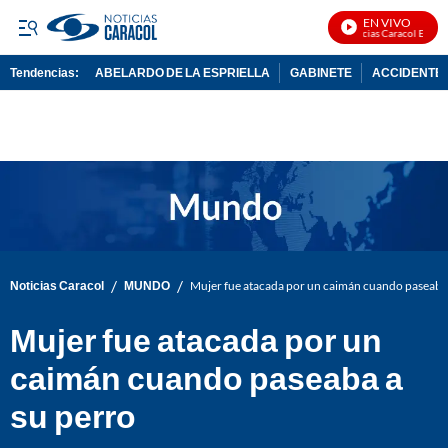
EN VIVO
Noticias Caracol En Vivo
Tendencias:
ABELARDO DE LA ESPRIELLA
GABINETE
ACCIDENTE 
PUBLICIDAD
/
/
Noticias Caracol
MUNDO
Mujer fue atacada por un caimán cuando paseaba 
Mujer fue atacada por un
caimán cuando paseaba a
su perro