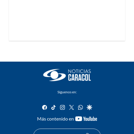
Síguenos en:
facebook
tiktok
instagram
twitter
whatsapp
google
youtube-
Más contenido en
footer