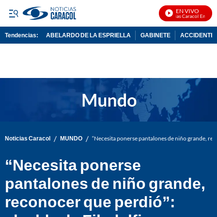
EN VIVO
Noticias Caracol En Vivo
Tendencias:
ABELARDO DE LA ESPRIELLA
GABINETE
ACCIDENTE 
PUBLICIDAD
/
/
Noticias Caracol
MUNDO
“Necesita ponerse pantalones de niño grande, reco
“Necesita ponerse
pantalones de niño grande,
reconocer que perdió”: