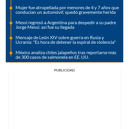
Mujer fue atropellada por menores de 4 y 7 años que
conducían un automóvil: quedó gravemente herida
Messi regresó a Argentina para despedir a su padre
Jorge Messi: así fue su llegada
Mensaje de León XIV sobre guerra en Rusia y
Ucrania: "Es hora de detener la espiral de violencia"
México analiza chiles jalapeños tras reportarse más
de 300 casos de salmonela en EE. UU.
PUBLICIDAD