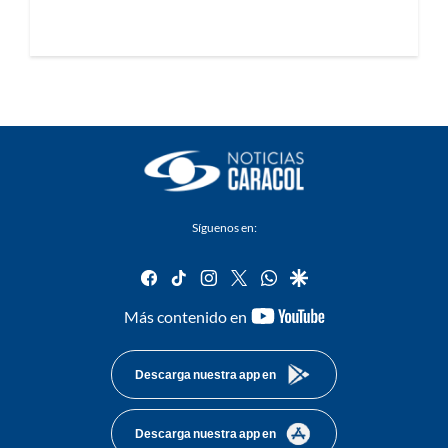
Síguenos en:
facebook
tiktok
instagram
twitter
whatsapp
google
youtube-
Más contenido en
footer
Descarga nuestra app en
Descarga nuestra app en