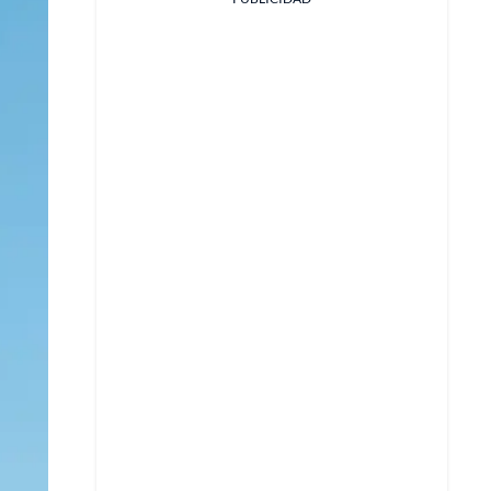
Facebook
X
Whatsapp
Copiar enlace
Telegram
LinkedIn