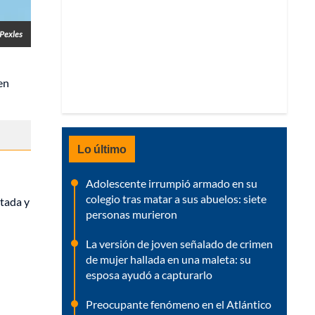
 Pexles
en
Lo último
Adolescente irrumpió armado en su
colegio tras matar a sus abuelos: siete
ntada y
personas murieron
La versión de joven señalado de crimen
de mujer hallada en una maleta: su
esposa ayudó a capturarlo
Preocupante fenómeno en el Atlántico