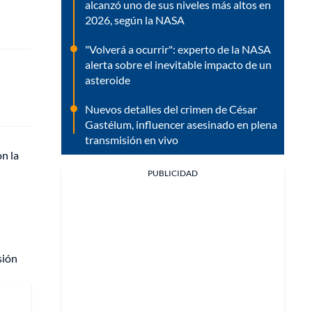
alcanzó uno de sus niveles más altos en
2026, según la NASA
"Volverá a ocurrir": experto de la NASA
alerta sobre el inevitable impacto de un
asteroide
Nuevos detalles del crimen de César
Gastélum, influencer asesinado en plena
transmisión en vivo
on la
PUBLICIDAD
sión