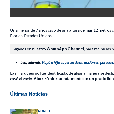
Una menor de 7 años cayó de una altura de más 12 metros cu
Florida, Estados Unidos.
Síganos en nuestro
WhatsApp Channel
, para recibir las
Lea, además:
Papá e hijo cayeron de atracción en parque d
La niña, quien no fue identificada, de alguna manera se desl
cayó al vacío.
Aterrizó afortunadamente en un prado llen
Últimas Noticias
MUNDO