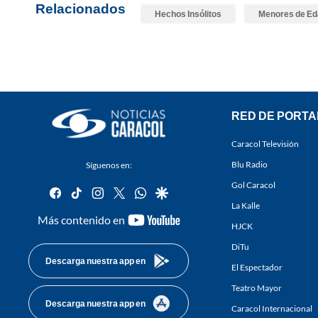
Relacionados
Hechos Insólitos
Menores de E
RED DE PORTA
Caracol Televisión
Blu Radio
Síguenos en:
Gol Caracol
facebook
tiktok
instagram
twitter
whatsapp
google
La Kalle
youtube-
Más contenido en
HJCK
footer
DiTu
Descarga nuestra app en
El Espectador
Teatro Mayor
Descarga nuestra app en
Caracol Internacional