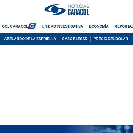
GOL CARACOL
UNIDAD INVESTIGATIVA
ECONOMÍA
REPORTA
ABELARDO DE LA ESPRIELLA
CASO BLESSD
PRECIO DEL DÓLAR
PUBLICIDAD