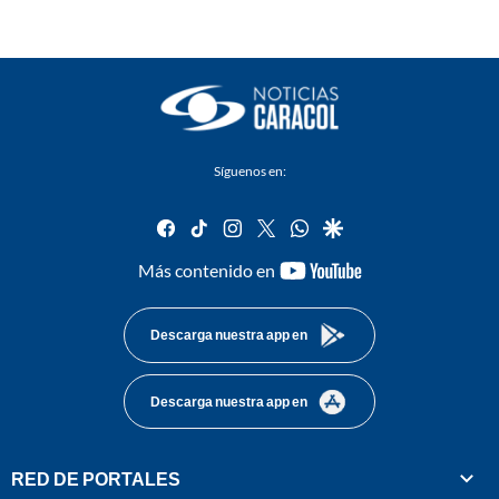
Síguenos en:
facebook
tiktok
instagram
twitter
whatsapp
google
youtube-
Más contenido en
footer
Descarga nuestra app en
Descarga nuestra app en
RED DE PORTALES