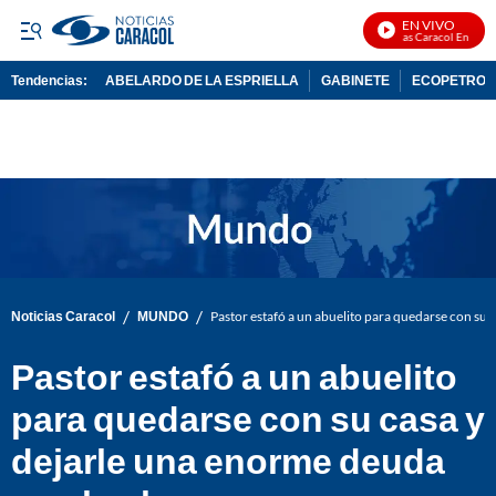
EN VIVO
Noticias Caracol En Vivo
Tendencias:
ABELARDO DE LA ESPRIELLA
GABINETE
ECOPETROL
PUBLICIDAD
/
/
Noticias Caracol
MUNDO
Pastor estafó a un abuelito para quedarse con su 
Pastor estafó a un abuelito
para quedarse con su casa y
dejarle una enorme deuda