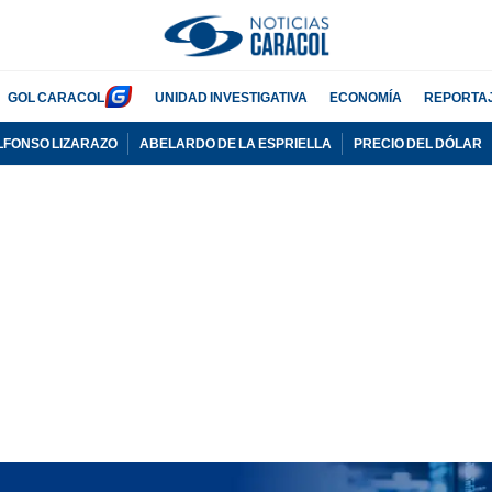
GOL CARACOL
UNIDAD INVESTIGATIVA
ECONOMÍA
REPORTA
LFONSO LIZARAZO
ABELARDO DE LA ESPRIELLA
PRECIO DEL DÓLAR
PUBLICIDAD