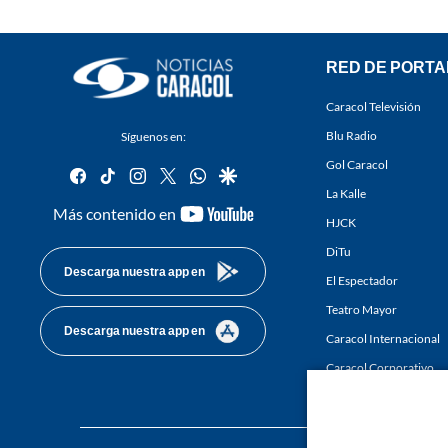
RED DE PORTA
Caracol Televisión
Blu Radio
Síguenos en:
Gol Caracol
facebook
tiktok
instagram
twitter
whatsapp
google
La Kalle
youtube-
Más contenido en
HJCK
footer
DiTu
Descarga nuestra app en
El Espectador
Teatro Mayor
Descarga nuestra app en
Caracol Internacional
Caracol Corporativo
Caracol Next