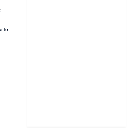
e
r lo