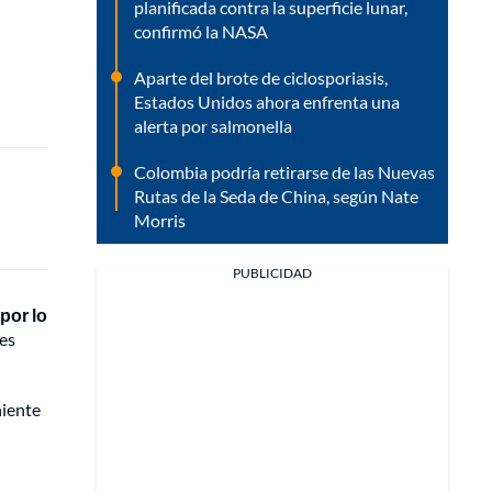
planificada contra la superficie lunar,
confirmó la NASA
Aparte del brote de ciclosporiasis,
Estados Unidos ahora enfrenta una
alerta por salmonella
Colombia podría retirarse de las Nuevas
Rutas de la Seda de China, según Nate
Morris
PUBLICIDAD
por lo
les
niente