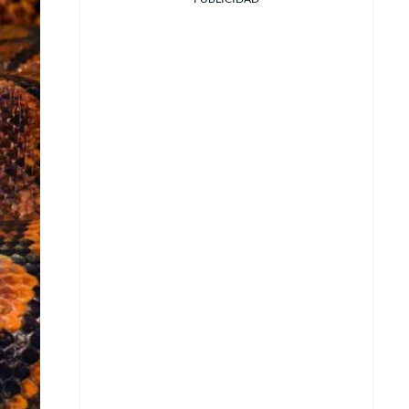
Facebook
X
Whatsapp
Copiar enlace
Telegram
LinkedIn