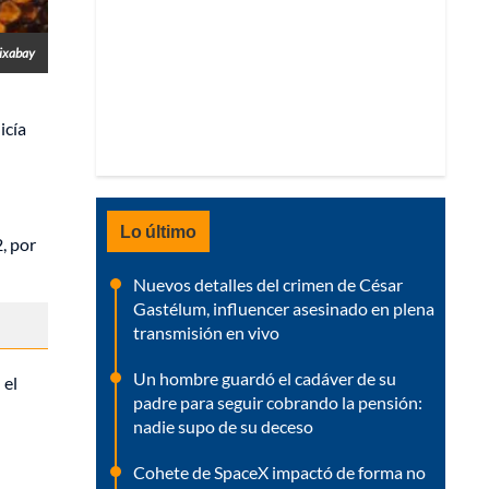
Pixabay
icía
Lo último
, por
Nuevos detalles del crimen de César
Gastélum, influencer asesinado en plena
transmisión en vivo
Un hombre guardó el cadáver de su
 el
padre para seguir cobrando la pensión:
nadie supo de su deceso
Cohete de SpaceX impactó de forma no