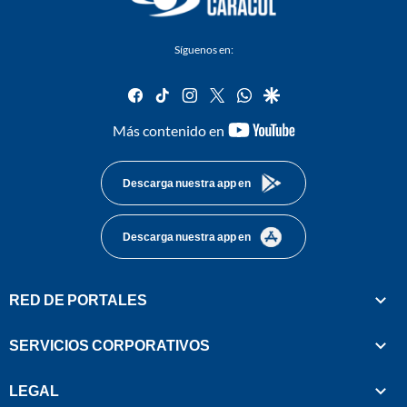
Síguenos en:
facebook
tiktok
instagram
twitter
whatsapp
google
youtube-
Más contenido en
footer
Descarga nuestra app en
Descarga nuestra app en
RED DE PORTALES
SERVICIOS CORPORATIVOS
LEGAL