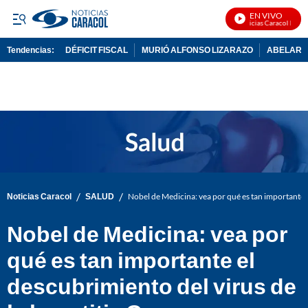
EN VIVO
Noticias Caracol En Viv
Tendencias:
DÉFICIT FISCAL
MURIÓ ALFONSO LIZARAZO
ABELARDO
PUBLICIDAD
/
/
Noticias Caracol
SALUD
Nobel de Medicina: vea por qué es tan importante el
Nobel de Medicina: vea por
qué es tan importante el
descubrimiento del virus de