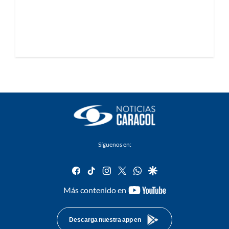
Síguenos en:
facebook
tiktok
instagram
twitter
whatsapp
google
youtube-
Más contenido en
footer
Descarga nuestra app en