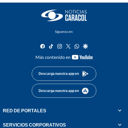
Síguenos en:
facebook
tiktok
instagram
twitter
whatsapp
google
youtube-
Más contenido en
footer
Descarga nuestra app en
Descarga nuestra app en
RED DE PORTALES
SERVICIOS CORPORATIVOS