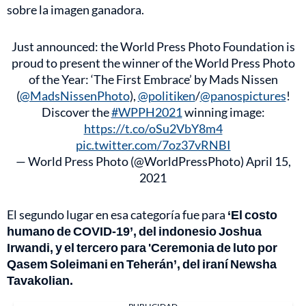
sobre la imagen ganadora.
Just announced: the World Press Photo Foundation is
proud to present the winner of the World Press Photo
of the Year: ‘The First Embrace’ by Mads Nissen
(
@MadsNissenPhoto
),
@politiken
/
@panospictures
!
Discover the
#WPPH2021
winning image:
https://t.co/oSu2VbY8m4
pic.twitter.com/7oz37vRNBI
— World Press Photo (@WorldPressPhoto)
April 15,
2021
El segundo lugar en esa categoría fue para
‘El costo
humano de COVID-19’, del indonesio Joshua
Irwandi, y el tercero para 'Ceremonia de luto por
Qasem Soleimani en Teherán’, del iraní Newsha
Tavakolian.