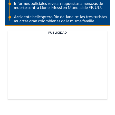
Informes policiales revelan supuestas amenazas de
muerte contra Lionel Messi en Mundial de EE. UU.
Accidente helicóptero Río de Janeiro: las tres turistas
muertas eran colombianas de la misma familia
PUBLICIDAD