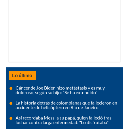
Lo último
Cáncer de Joe Biden hizo metástasis y es muy
doloroso, según su hijo: "Se ha extendido"
La historia detrás de colombianas que fallecieron en
accidente de helicóptero en Río de Janeiro
Así recordaba Messi a su papá, quien falleció tras
luchar contra larga enfermedad: "Lo disfrutaba"