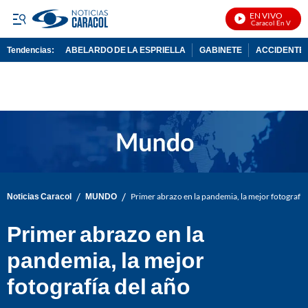
EN VIVO
Noticias Caracol En Vivo
Tendencias:
ABELARDO DE LA ESPRIELLA
GABINETE
ACCIDENTE 
PUBLICIDAD
/
/
Noticias Caracol
MUNDO
Primer abrazo en la pandemia, la mejor fotografía
Primer abrazo en la
pandemia, la mejor
fotografía del año