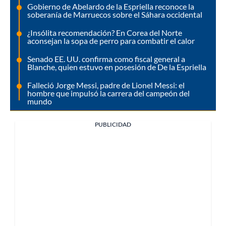
Gobierno de Abelardo de la Espriella reconoce la
soberanía de Marruecos sobre el Sáhara occidental
¿Insólita recomendación? En Corea del Norte
aconsejan la sopa de perro para combatir el calor
Senado EE. UU. confirma como fiscal general a
Blanche, quien estuvo en posesión de De la Espriella
Falleció Jorge Messi, padre de Lionel Messi: el
hombre que impulsó la carrera del campeón del
mundo
PUBLICIDAD