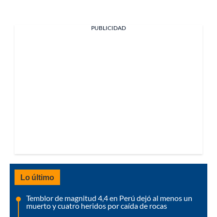
PUBLICIDAD
Lo último
Temblor de magnitud 4,4 en Perú dejó al menos un
muerto y cuatro heridos por caída de rocas