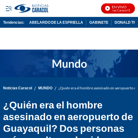
EN VIVO
Noticias Caracol En Vivo
Tendencias:
ABELARDO DE LA ESPRIELLA
GABINETE
DONALD TR
PUBLICIDAD
/
/
Noticias Caracol
MUNDO
¿Quién era el hombre asesinado en aeropuerto de
¿Quién era el hombre
asesinado en aeropuerto de
Guayaquil? Dos personas