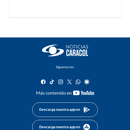
Síguenos en:
facebook
tiktok
instagram
twitter
whatsapp
google
youtube-
Más contenido en
footer
Descarga nuestra app en
Descarga nuestra app en