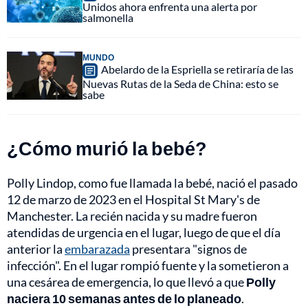
Unidos ahora enfrenta una alerta por
salmonella
MUNDO
Abelardo de la Espriella se retiraría de las
Nuevas Rutas de la Seda de China: esto se
sabe
¿Cómo murió la bebé?
Polly Lindop, como fue llamada la bebé, nació el pasado
12 de marzo de 2023 en el Hospital St Mary's de
Manchester. La recién nacida y su madre fueron
atendidas de urgencia en el lugar, luego de que el día
anterior la
embarazada
presentara "signos de
infección". En el lugar rompió fuente y la sometieron a
una cesárea de emergencia, lo que llevó a que
Polly
naciera 10 semanas antes de lo planeado
.