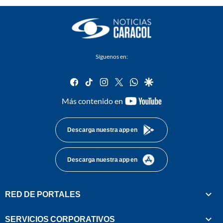
Síguenos en:
facebook
tiktok
instagram
twitter
whatsapp
google
youtube-
Más contenido en
footer
Descarga nuestra app en
Descarga nuestra app en
RED DE PORTALES
SERVICIOS CORPORATIVOS