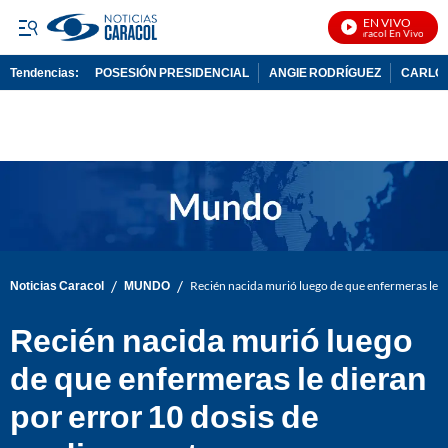
EN VIVO
Noticias Caracol En Vivo
Tendencias:
POSESIÓN PRESIDENCIAL
ANGIE RODRÍGUEZ
CARLOS
PUBLICIDAD
/
/
Noticias Caracol
MUNDO
Recién nacida murió luego de que enfermeras le 
Recién nacida murió luego
de que enfermeras le dieran
por error 10 dosis de