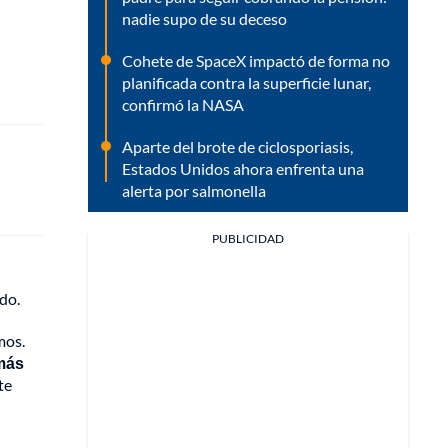
nadie supo de su deceso
Cohete de SpaceX impactó de forma no
planificada contra la superficie lunar,
confirmó la NASA
Aparte del brote de ciclosporiasis,
Estados Unidos ahora enfrenta una
alerta por salmonella
PUBLICIDAD
do.
mos.
 más
te