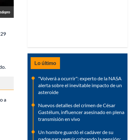
redopro
 29
Lo último
do.
"Volverá a ocurrir": experto de la NASA
alerta sobre el inevitable impacto de un
asteroide
o a
Nuevos detalles del crimen de César
Gastélum, influencer asesinado en plena
transmisión en vivo
Un hombre guardó el cadáver de su
padre para seguir cobrando la pensión: