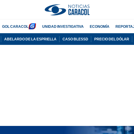
GOL CARACOL
UNIDAD INVESTIGATIVA
ECONOMÍA
REPORTA
ABELARDO DE LA ESPRIELLA
CASO BLESSD
PRECIO DEL DÓLAR
PUBLICIDAD