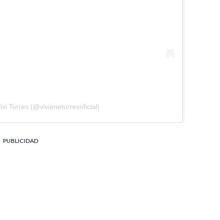
vi Torres (@vivianetorresoficial)
PUBLICIDAD