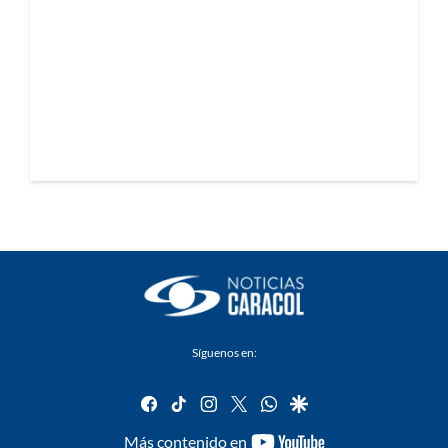
Síguenos en:
facebook
tiktok
instagram
twitter
whatsapp
google
youtube-
Más contenido en