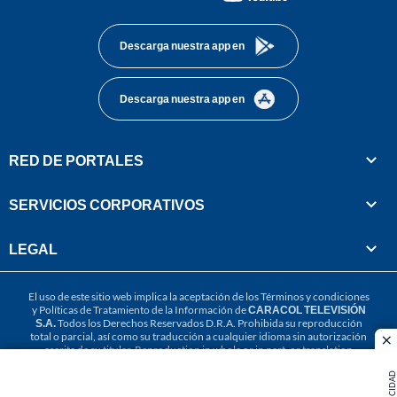
footer
Descarga nuestra app en
Descarga nuestra app en
RED DE PORTALES
SERVICIOS CORPORATIVOS
LEGAL
El uso de este sitio web implica la aceptación de los
Términos y condiciones
y
Políticas de Tratamiento de la Información
de
CARACOL TELEVISIÓN
S.A.
Todos los Derechos Reservados D.R.A. Prohibida su reproducción
total o parcial, así como su traducción a cualquier idioma sin autorización
cl
escrita de su titular. Reproduction in whole or in part, or translation
without written permission is prohibited. All rights reserved 2025.
PUBLICIDAD