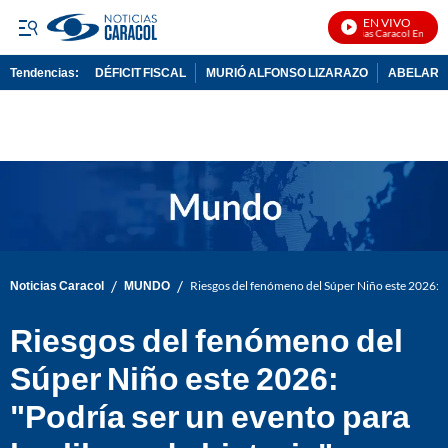
EN VIVO
Noticias Caracol En Vivo
Tendencias:
DÉFICIT FISCAL
MURIÓ ALFONSO LIZARAZO
ABELARDO
PUBLICIDAD
/
/
Noticias Caracol
MUNDO
Riesgos del fenómeno del Súper Niño este 2026: "Po
Riesgos del fenómeno del
Súper Niño este 2026:
"Podría ser un evento para