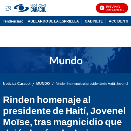
EN VIVO
Noticias Caracol En Vivo
Tendencias:
ABELARDO DE LA ESPRIELLA
GABINETE
ACCIDENTE 
PUBLICIDAD
/
/
Noticias Caracol
MUNDO
Rinden homenaje al presidente de Haití, Jovenel Mo
Rinden homenaje al
presidente de Haití, Jovenel
Moïse, tras magnicidio que