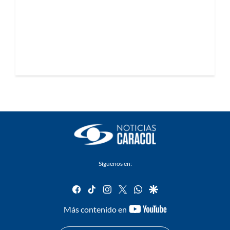
Síguenos en:
facebook
tiktok
instagram
twitter
whatsapp
google
youtube-
Más contenido en
footer