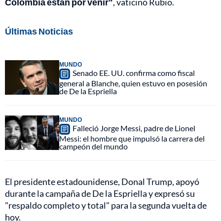
Colombia están por venir"
, vaticinó Rubio.
Últimas Noticias
MUNDO
Senado EE. UU. confirma como fiscal
general a Blanche, quien estuvo en posesión
de De la Espriella
MUNDO
Falleció Jorge Messi, padre de Lionel
Messi: el hombre que impulsó la carrera del
campeón del mundo
El presidente estadounidense, Donal Trump, apoyó
durante la campaña de De la Espriella y expresó su
"respaldo completo y total" para la segunda vuelta de
hoy.