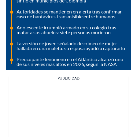
sintió en municipios de Colombia
Autoridades se mantienen en alerta tras confirmar
caso de hantavirus transmisible entre humanos
Adolescente irrumpió armado en su colegio tras
matar a sus abuelos: siete personas murieron
La versión de joven señalado de crimen de mujer
hallada en una maleta: su esposa ayudó a capturarlo
Preocupante fenómeno en el Atlántico alcanzó uno
de sus niveles más altos en 2026, según la NASA
PUBLICIDAD