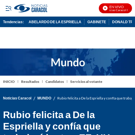
EN VIVO
Noticias Caracol En Viv
Tendencias:
ABELARDO DE LA ESPRIELLA
GABINETE
DONALD TR
PUBLICIDAD
INICIO
Resultados
Candidatos
Servicios al votante
/
/
Noticias Caracol
MUNDO
Rubio felicita a De la Espriella y confía que trabaj
Rubio felicita a De la
Espriella y confía que