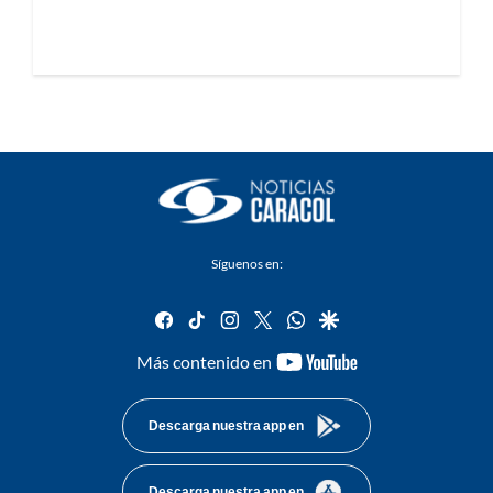
Síguenos en:
facebook
tiktok
instagram
twitter
whatsapp
google
youtube-
Más contenido en
footer
Descarga nuestra app en
Descarga nuestra app en