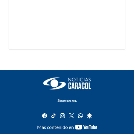
Síguenos en:
facebook
tiktok
instagram
twitter
whatsapp
google
youtube-
Más contenido en
footer