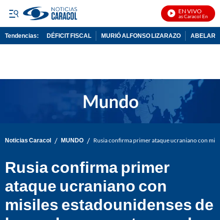
EN VIVO
Noticias Caracol En Vivo
Tendencias:
DÉFICIT FISCAL
MURIÓ ALFONSO LIZARAZO
ABELARDO
PUBLICIDAD
/
/
Noticias Caracol
MUNDO
Rusia confirma primer ataque ucraniano con misil
Rusia confirma primer
ataque ucraniano con
misiles estadounidenses de