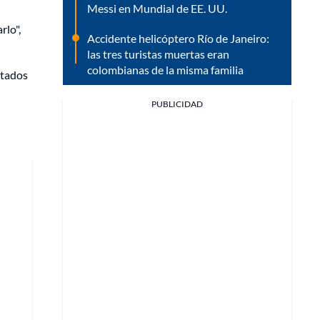
Messi en Mundial de EE. UU.
rlo",
Accidente helicóptero Río de Janeiro:
las tres turistas muertas eran
colombianas de la misma familia
stados
PUBLICIDAD