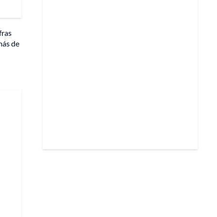
fras
más de