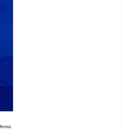
Copiar enlace
Telegram
LinkedIn
afirmó