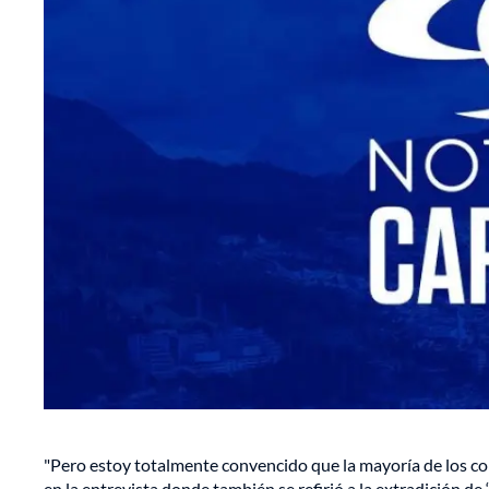
"Pero estoy totalmente convencido que la mayoría de los col
en la entrevista donde también se refirió a la extradición de 