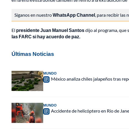
Síganos en nuestro
WhatsApp Channel
, para recibir las
El
presidente Juan Manuel Santos
dijo al programa, que s
las FARC si hay acuerdo de paz.
Últimas Noticias
MUNDO
México analiza chiles jalapeños tras re
MUNDO
Accidente de helicóptero en Río de Jan