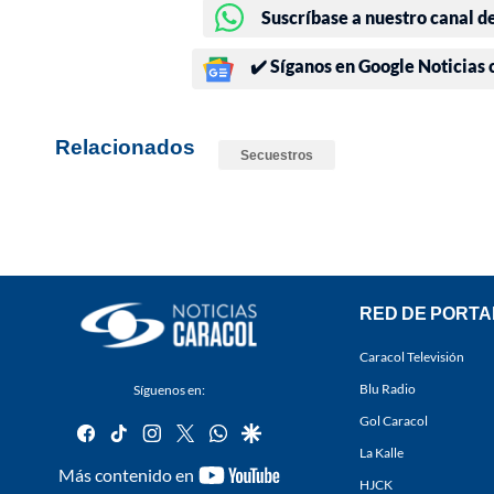
Suscríbase a nuestro canal d
✔️ Síganos en Google Noticias
Relacionados
Secuestros
RED DE PORTA
Caracol Televisión
Blu Radio
Síguenos en:
Gol Caracol
facebook
tiktok
instagram
twitter
whatsapp
google
La Kalle
youtube-
Más contenido en
HJCK
footer