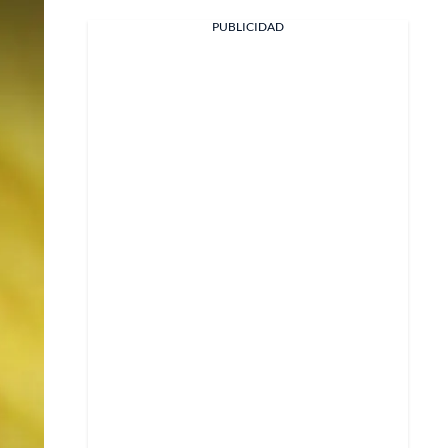
PUBLICIDAD
Facebook
X
Whatsapp
Copiar enlace
Telegram
LinkedIn