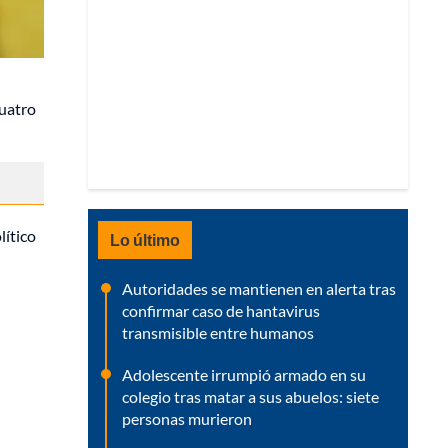
cuatro
lítico
Lo último
Autoridades se mantienen en alerta tras
confirmar caso de hantavirus
transmisible entre humanos
Adolescente irrumpió armado en su
colegio tras matar a sus abuelos: siete
personas murieron