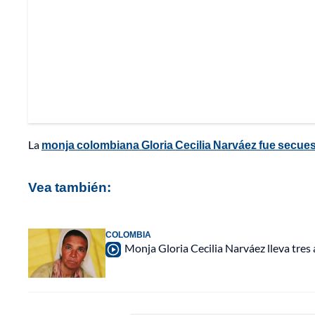
La
monja colombiana Gloria Cecilia Narváez fue secuest
Vea también:
COLOMBIA
Monja Gloria Cecilia Narváez lleva tres 