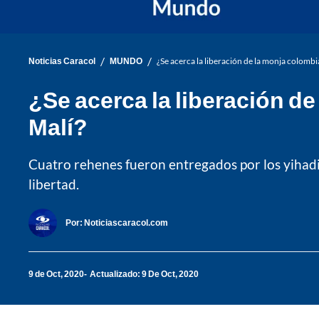
/
/
Noticias Caracol
MUNDO
¿Se acerca la liberación de la monja colomb
¿Se acerca la liberación d
Malí?
Cuatro rehenes fueron entregados por los yihadis
libertad.
Por:
Noticiascaracol.com
9 de Oct, 2020
Actualizado: 9 De Oct, 2020