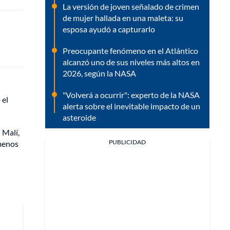
La versión de joven señalado de crimen
de mujer hallada en una maleta: su
esposa ayudó a capturarlo
Preocupante fenómeno en el Atlántico
alcanzó uno de sus niveles más altos en
2026, según la NASA
n
"Volverá a ocurrir": experto de la NASA
 el
alerta sobre el inevitable impacto de un
asteroide
 Malí,
PUBLICIDAD
 menos