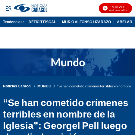
EN VIVO
Noticias Caracol En Vivo
Tendencias:
DÉFICIT FISCAL
MURIÓ ALFONSO LIZARAZO
ABELARDO
PUBLICIDAD
/
/
Noticias Caracol
MUNDO
“Se han cometido crímenes terribles en nombre de la
“Se han cometido crímenes
terribles en nombre de la
Iglesia”: Georgel Pell luego