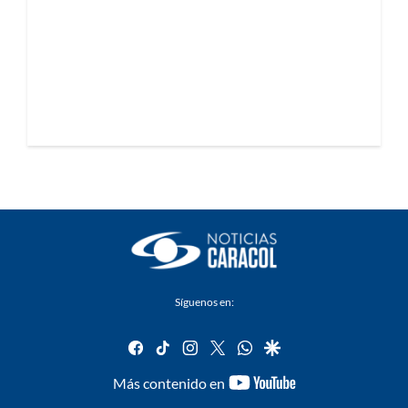
Síguenos en:
facebook
tiktok
instagram
twitter
whatsapp
google
youtube-
Más contenido en
footer