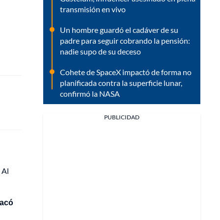
transmisión en vivo
Un hombre guardó el cadáver de su
padre para seguir cobrando la pensión:
nadie supo de su deceso
Cohete de SpaceX impactó de forma no
planificada contra la superficie lunar,
confirmó la NASA
PUBLICIDAD
 Al
acó