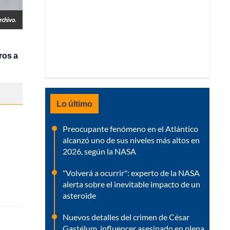
rchivo.
ros a
Lo último
Preocupante fenómeno en el Atlántico
alcanzó uno de sus niveles más altos en
2026, según la NASA
"Volverá a ocurrir": experto de la NASA
alerta sobre el inevitable impacto de un
asteroide
Nuevos detalles del crimen de César
Gastélum, influencer asesinado en plena