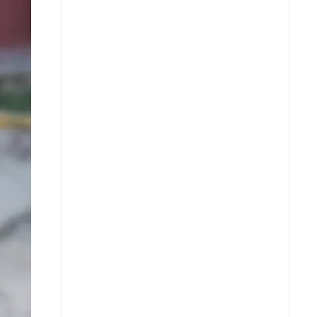
Facebook
X
Whatsapp
Copiar enlace
Telegram
LinkedIn