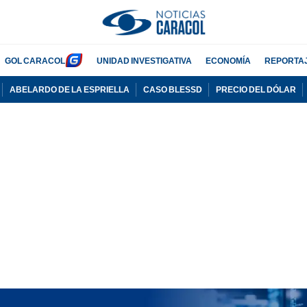
GOL CARACOL
UNIDAD INVESTIGATIVA
ECONOMÍA
REPORTA
ABELARDO DE LA ESPRIELLA
CASO BLESSD
PRECIO DEL DÓLAR
PUBLICIDAD