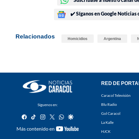
✔️ Síganos en Google Noticias
Relacionados
Homicidios
Argentina
RED DE PORTA
Caracol Televisión
Blu Radio
Síguenos en:
Gol Caracol
facebook
tiktok
instagram
twitter
whatsapp
google
La Kalle
youtube-
Más contenido en
HJCK
footer