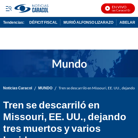
EN VIVO
Noticias Caracol En Vivo
Tendencias:
DÉFICIT FISCAL
MURIÓ ALFONSO LIZARAZO
ABELARDO
PUBLICIDAD
/
/
Noticias Caracol
MUNDO
Tren se descarriló en Missouri, EE. UU., dejando t
Tren se descarriló en
Missouri, EE. UU., dejando
tres muertos y varios