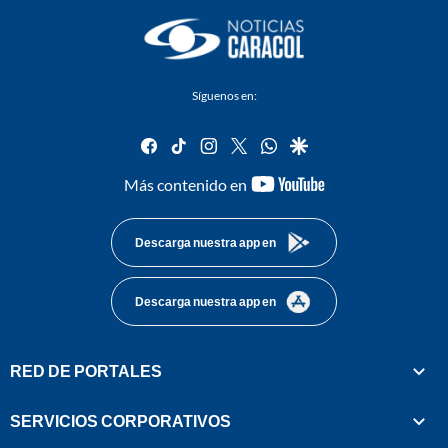
Síguenos en:
facebook
tiktok
instagram
twitter
whatsapp
google
youtube-
Más contenido en
footer
Descarga nuestra app en
Descarga nuestra app en
RED DE PORTALES
SERVICIOS CORPORATIVOS