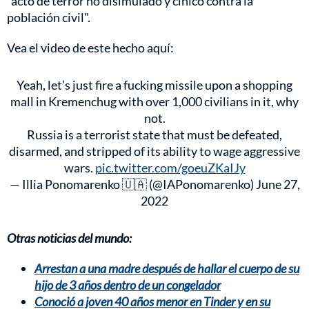
"acto de terror no disimulado y cínico contra la
población civil".
Vea el video de este hecho aquí:
Yeah, let’s just fire a fucking missile upon a shopping
mall in Kremenchug with over 1,000 civilians in it, why
not.
Russia is a terrorist state that must be defeated,
disarmed, and stripped of its ability to wage aggressive
wars.
pic.twitter.com/goeuZKaIJy
— Illia Ponomarenko 🇺🇦 (@IAPonomarenko)
June 27,
2022
Otras noticias del mundo:
Arrestan a una madre después de hallar el cuerpo de su
hijo de 3 años dentro de un congelador
Conoció a joven 40 años menor en Tinder y en su