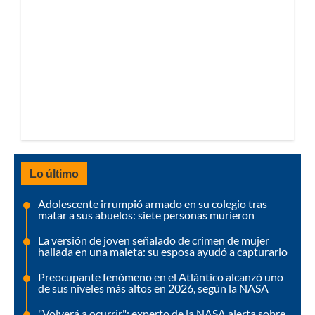
Lo último
Adolescente irrumpió armado en su colegio tras
matar a sus abuelos: siete personas murieron
La versión de joven señalado de crimen de mujer
hallada en una maleta: su esposa ayudó a capturarlo
Preocupante fenómeno en el Atlántico alcanzó uno
de sus niveles más altos en 2026, según la NASA
"Volverá a ocurrir": experto de la NASA alerta sobre