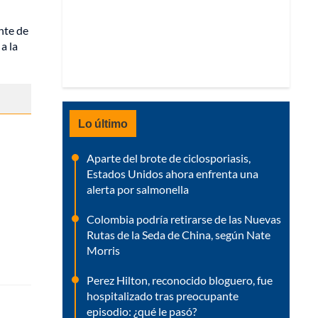
nte de
a la
Lo último
Aparte del brote de ciclosporiasis,
Estados Unidos ahora enfrenta una
alerta por salmonella
Colombia podría retirarse de las Nuevas
Rutas de la Seda de China, según Nate
Morris
Perez Hilton, reconocido bloguero, fue
hospitalizado tras preocupante
episodio: ¿qué le pasó?