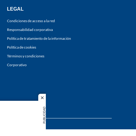
LEGAL
Condiciones de acceso a la red
Responsabilidad corporativa
Política de tratamiento de la información
Política de cookies
Términos y condiciones
Corporativo
close
PUBLICIDAD
s los
duction in
MIEMBRO DE: