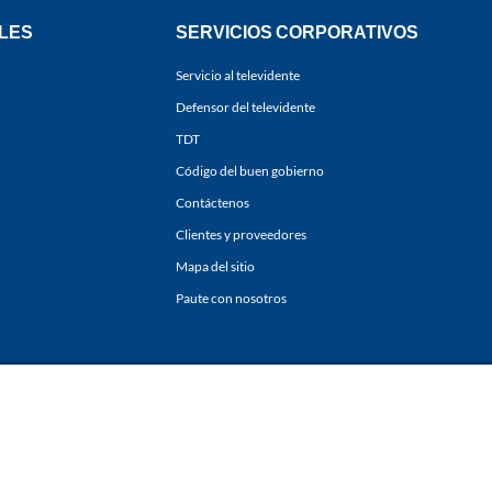
LES
SERVICIOS CORPORATIVOS
Servicio al televidente
Defensor del televidente
TDT
Código del buen gobierno
Contáctenos
Clientes y proveedores
Mapa del sitio
Paute con nosotros
ones
y
Políticas de Tratamiento de la Información
de
CARACOL TELEVISIÓN S.A.
Todo
sí como su traducción a cualquier idioma sin autorización escrita de su titular. Repro
. All rights reserved 2025.