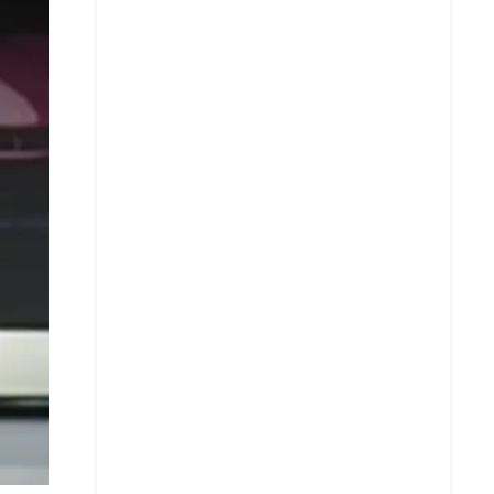
X
Whatsapp
Copiar enlace
Telegram
LinkedIn