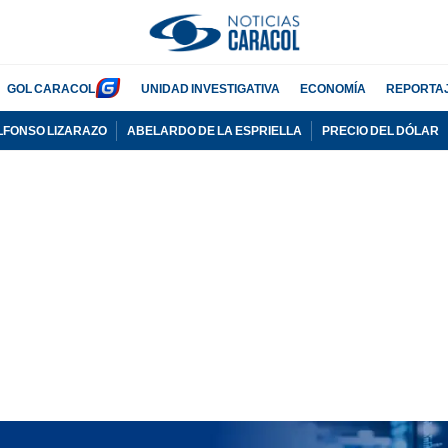
GOL CARACOL
UNIDAD INVESTIGATIVA
ECONOMÍA
REPORTA
LFONSO LIZARAZO
ABELARDO DE LA ESPRIELLA
PRECIO DEL DÓLAR
PUBLICIDAD