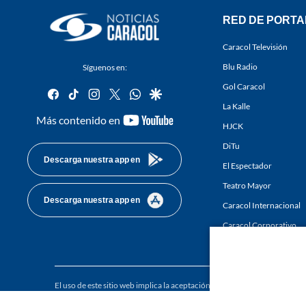
RED DE PORTA
Caracol Televisión
Blu Radio
Síguenos en:
Gol Caracol
facebook
tiktok
instagram
twitter
whatsapp
google
La Kalle
youtube-
Más contenido en
HJCK
footer
DiTu
Descarga nuestra app en
El Espectador
Teatro Mayor
Descarga nuestra app en
Caracol Internacional
Caracol Corporativo
Caracol Next
El uso de este sitio web implica la aceptación de los
Términos y condici
Derechos Reservados D.R.A. Prohibida su reproducción total o parcial, a
whole or in part, or translation without written permission is prohibited