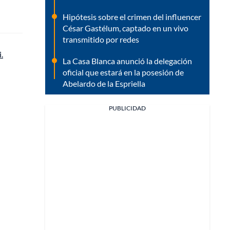
Hipótesis sobre el crimen del influencer
César Gastélum, captado en un vivo
transmitido por redes
.
La Casa Blanca anunció la delegación
oficial que estará en la posesión de
Abelardo de la Espriella
PUBLICIDAD