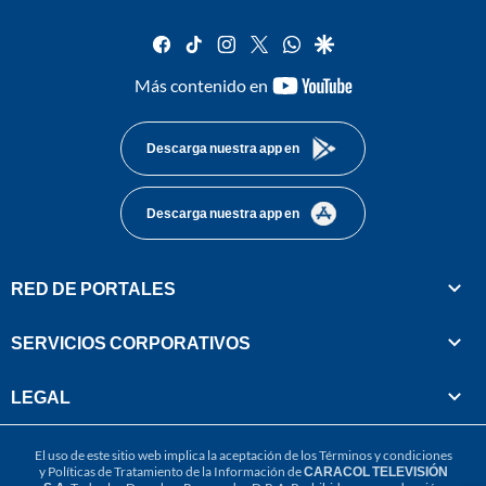
facebook
tiktok
instagram
twitter
whatsapp
google
youtube-
Más contenido en
footer
Descarga nuestra app en
Descarga nuestra app en
RED DE PORTALES
SERVICIOS CORPORATIVOS
LEGAL
El uso de este sitio web implica la aceptación de los
Términos y condiciones
y
Políticas de Tratamiento de la Información
de
CARACOL TELEVISIÓN