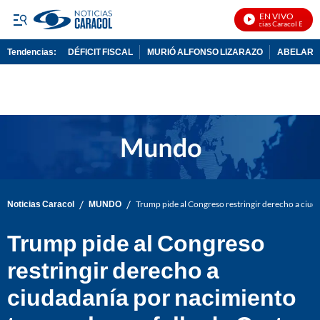
EN VIVO
Noticias Caracol En Vivo
Tendencias:
DÉFICIT FISCAL
MURIÓ ALFONSO LIZARAZO
ABELARDO
PUBLICIDAD
/
/
Noticias Caracol
MUNDO
Trump pide al Congreso restringir derecho a ciuda
Trump pide al Congreso
restringir derecho a
ciudadanía por nacimiento