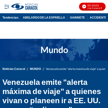
EN VIVO
Noticias Caracol En Vivo
Tendencias:
ABELARDO DE LA ESPRIELLA
GABINETE
ACCIDENTE 
PUBLICIDAD
/
/
Noticias Caracol
MUNDO
Venezuela emite "alerta máxima de viaje" a quienes
Venezuela emite "alerta
máxima de viaje" a quienes
vivan o planeen ir a EE. UU.