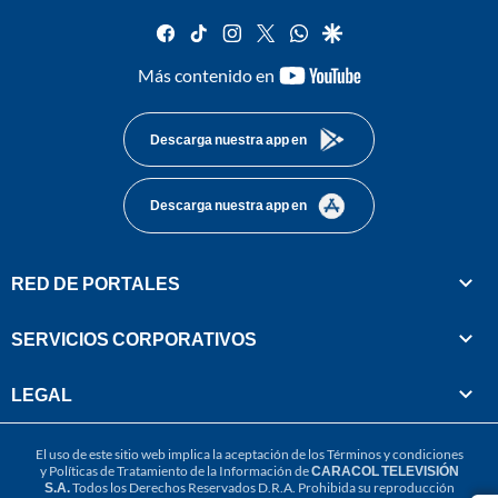
facebook
tiktok
instagram
twitter
whatsapp
google
youtube-
Más contenido en
footer
Descarga nuestra app en
Descarga nuestra app en
RED DE PORTALES
SERVICIOS CORPORATIVOS
LEGAL
El uso de este sitio web implica la aceptación de los
Términos y condiciones
y
Políticas de Tratamiento de la Información
de
CARACOL TELEVISIÓN
S.A.
Todos los Derechos Reservados D.R.A. Prohibida su reproducción