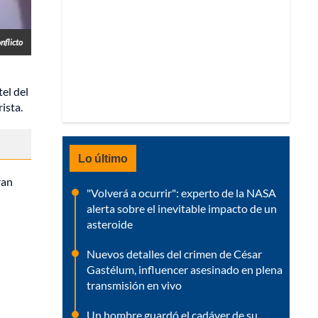
flicto
tel del
ista.
Lo último
ran
"Volverá a ocurrir": experto de la NASA
alerta sobre el inevitable impacto de un
asteroide
Nuevos detalles del crimen de César
Gastélum, influencer asesinado en plena
transmisión en vivo
Un hombre guardó el cadáver de su