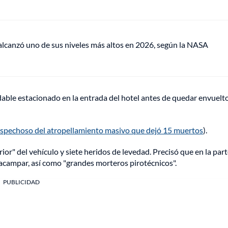
lcanzó uno de sus niveles más altos en 2026, según la NASA
dable estacionado en la entrada del hotel antes de quedar envuelt
ospechoso del atropellamiento masivo que dejó 15 muertos
).
ior" del vehículo y siete heridos de levedad. Precisó que en la par
a acampar, así como "grandes morteros pirotécnicos".
PUBLICIDAD