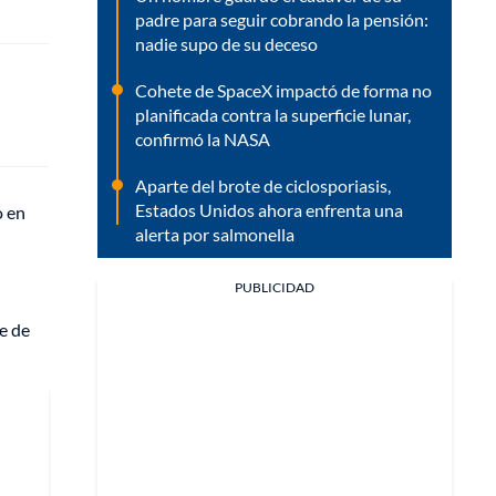
padre para seguir cobrando la pensión:
nadie supo de su deceso
Cohete de SpaceX impactó de forma no
planificada contra la superficie lunar,
confirmó la NASA
Aparte del brote de ciclosporiasis,
Estados Unidos ahora enfrenta una
o en
alerta por salmonella
PUBLICIDAD
te de