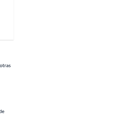
 otras
 de