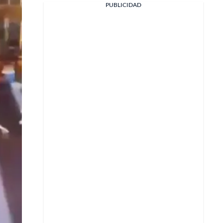
PUBLICIDAD
Facebook
X
Whatsapp
Copiar enlace
Telegram
LinkedIn