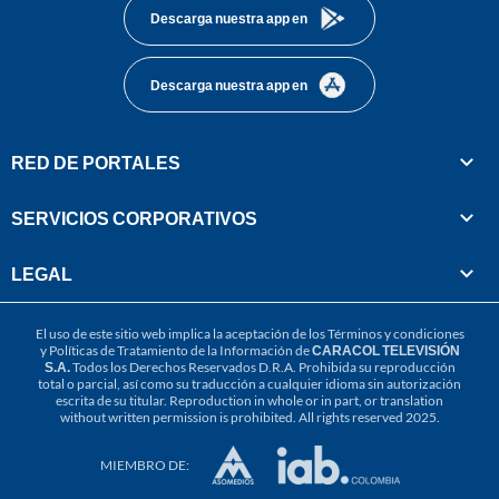
Descarga nuestra app en
Descarga nuestra app en
RED DE PORTALES
SERVICIOS CORPORATIVOS
LEGAL
El uso de este sitio web implica la aceptación de los
Términos y condiciones
y
Políticas de Tratamiento de la Información
de
CARACOL TELEVISIÓN
S.A.
Todos los Derechos Reservados D.R.A. Prohibida su reproducción
total o parcial, así como su traducción a cualquier idioma sin autorización
escrita de su titular. Reproduction in whole or in part, or translation
without written permission is prohibited. All rights reserved 2025.
MIEMBRO DE: