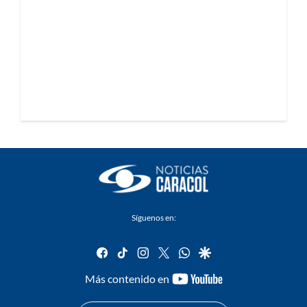
Síguenos en:
facebook
tiktok
instagram
twitter
whatsapp
google
youtube-
Más contenido en
footer