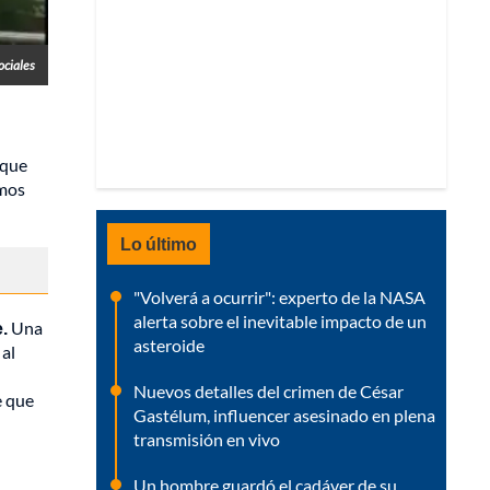
ociales
 que
amos
Lo último
"Volverá a ocurrir": experto de la NASA
alerta sobre el inevitable impacto de un
.
Una
asteroide
 al
Nuevos detalles del crimen de César
e que
Gastélum, influencer asesinado en plena
transmisión en vivo
Un hombre guardó el cadáver de su