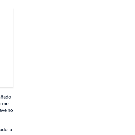
pañado
forme
nave no
ado la