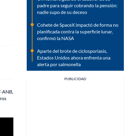
padre para seguir cobrando la pensión:
nadie supo de su deceso
Cohete de SpaceX impactó de forma no
planificada contra la superficie lunar,
confirmó la NASA
Aparte del brote de ciclosporiasis,
Estados Unidos ahora enfrenta una
alerta por salmonella
PUBLICIDAD
VT-ANB,
eros