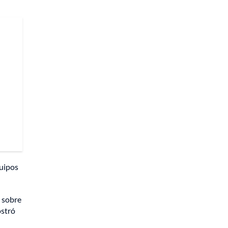
quipos
, sobre
ostró