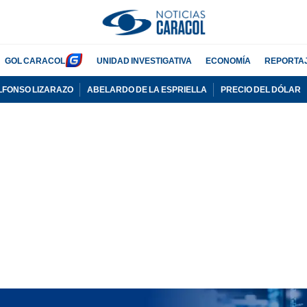
GOL CARACOL
UNIDAD INVESTIGATIVA
ECONOMÍA
REPORTA
LFONSO LIZARAZO
ABELARDO DE LA ESPRIELLA
PRECIO DEL DÓLAR
PUBLICIDAD