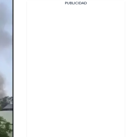
PUBLICIDAD
Facebook
X
Whatsapp
Copiar enlace
Telegram
LinkedIn