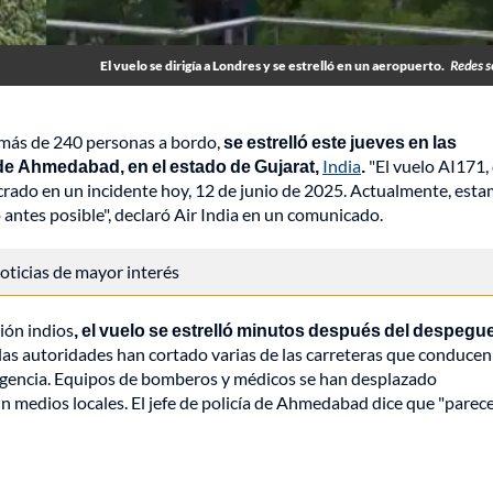
El vuelo se dirigía a Londres y se estrelló en un aeropuerto.
Redes s
a más de 240 personas a bordo,
se estrelló este jueves en las
 de Ahmedabad, en el estado de Gujarat,
India
.
"El vuelo AI171,
rado en un incidente hoy, 12 de junio de 2025. Actualmente, est
 antes posible", declaró Air India en un comunicado.
 noticias de mayor interés
ión indios
, el vuelo se estrelló minutos después del despegue
y las autoridades han cortado varias de las carreteras que conducen
mergencia. Equipos de bomberos y médicos se han desplazado
gún medios locales. El jefe de policía de Ahmedabad dice que "parec