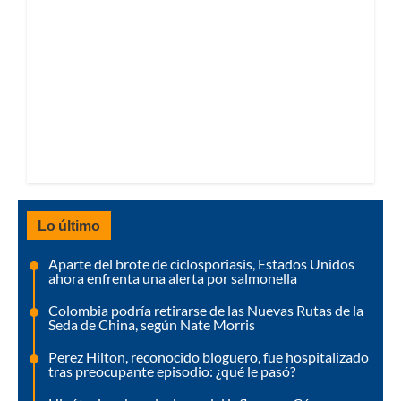
Lo último
Aparte del brote de ciclosporiasis, Estados Unidos
ahora enfrenta una alerta por salmonella
Colombia podría retirarse de las Nuevas Rutas de la
Seda de China, según Nate Morris
Perez Hilton, reconocido bloguero, fue hospitalizado
tras preocupante episodio: ¿qué le pasó?