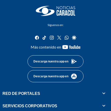
Síguenos en:
facebook
tiktok
instagram
twitter
whatsapp
google
youtube-
Más contenido en
footer
Descarga nuestra app en
Descarga nuestra app en
RED DE PORTALES
SERVICIOS CORPORATIVOS