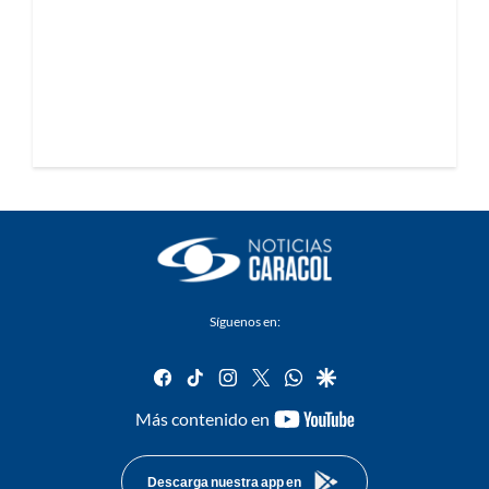
Síguenos en:
facebook
tiktok
instagram
twitter
whatsapp
google
youtube-
Más contenido en
footer
Descarga nuestra app en