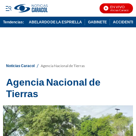
EN VIVO
Noticias Caracol En Vi
Tendencias:
ABELARDO DE LA ESPRIELLA
GABINETE
ACCIDENTE 
PUBLICIDAD
/
Noticias Caracol
Agencia Nacional de Tierras
Agencia Nacional de
Tierras