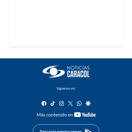
Síguenos en:
facebook
tiktok
instagram
twitter
whatsapp
google
youtube-
Más contenido en
footer
Descarga nuestra app en