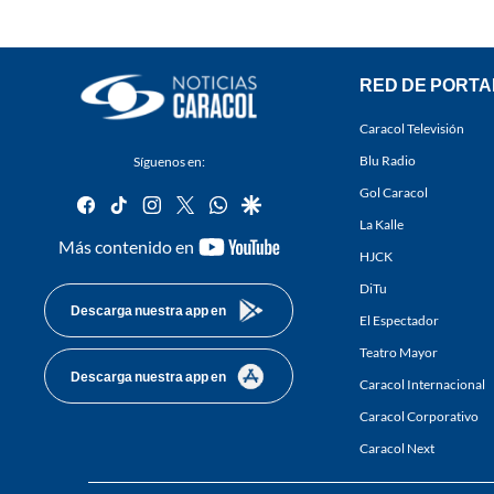
RED DE PORTA
Caracol Televisión
Blu Radio
Síguenos en:
Gol Caracol
facebook
tiktok
instagram
twitter
whatsapp
google
La Kalle
youtube-
Más contenido en
HJCK
footer
DiTu
Descarga nuestra app en
El Espectador
Teatro Mayor
Descarga nuestra app en
Caracol Internacional
Caracol Corporativo
Caracol Next