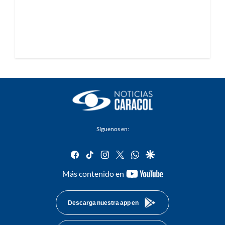
Síguenos en:
facebook
tiktok
instagram
twitter
whatsapp
google
youtube-
Más contenido en
footer
Descarga nuestra app en