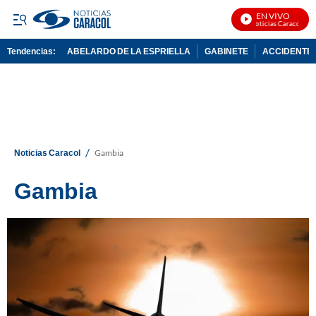
EN VIVO
Noticias Caracol En V
Tendencias:
ABELARDO DE LA ESPRIELLA
GABINETE
ACCIDENTE 
PUBLICIDAD
/
Noticias Caracol
Gambia
Gambia