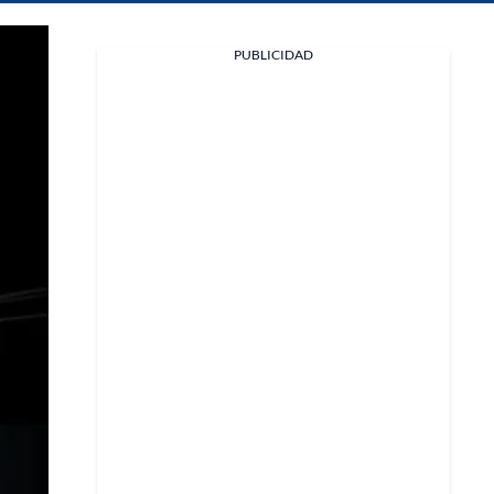
PUBLICIDAD
Facebook
X
Whatsapp
Copiar enlace
Telegram
LinkedIn