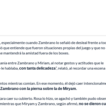
, especialmente cuando Zambrano lo señaló de desleal frente a to
ió que entiende que fueron situaciones propias del juego y que no
se mantendrá la amistad fuera de los boxes.
nía entre Zambrano y Miriam, al notar gestos y actitudes que le
o le hablaba,
con tanta delicadeza
”, relató, al recordar una escena
tos mientras comían. En ese momento, él dejó caer intencionalm
a Zambrano con la pierna sobre la de Miryam.
jara caer su cubierto. Rosa lo hizo, se agachó y también pudo obser
r, mientras que Miryam y Zambrano, según afirmó,
no se dieron c