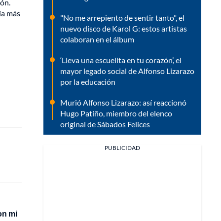
ión.
ía más
"No me arrepiento de sentir tanto", el
nuevo disco de Karol G: estos artistas
colaboran en el álbum
‘Lleva una escuelita en tu corazón’, el
mayor legado social de Alfonso Lizarazo
por la educación
Murió Alfonso Lizarazo: así reaccionó
Hugo Patiño, miembro del elenco
original de Sábados Felices
PUBLICIDAD
on mi