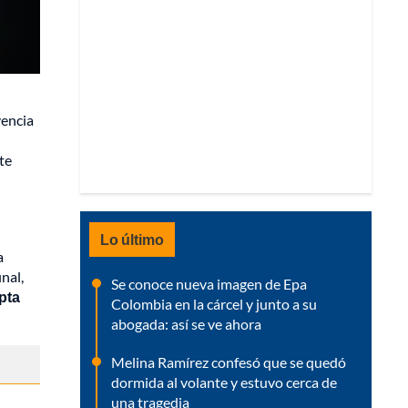
vencia
te
Lo último
a
nal,
Se conoce nueva imagen de Epa
pta
Colombia en la cárcel y junto a su
abogada: así se ve ahora
Melina Ramírez confesó que se quedó
dormida al volante y estuvo cerca de
una tragedia