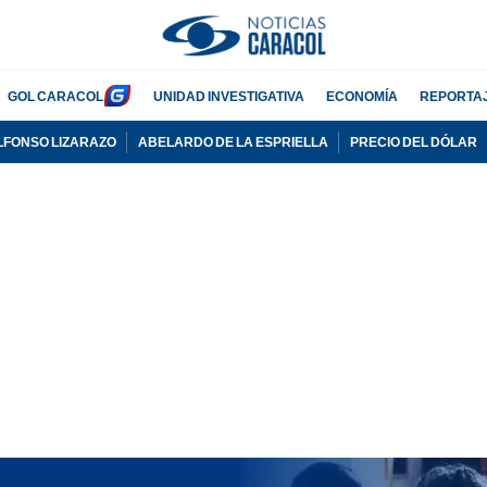
GOL CARACOL
UNIDAD INVESTIGATIVA
ECONOMÍA
REPORTA
LFONSO LIZARAZO
ABELARDO DE LA ESPRIELLA
PRECIO DEL DÓLAR
PUBLICIDAD