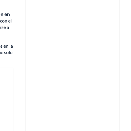
on en
 con el
rse a
s en la
ue solo