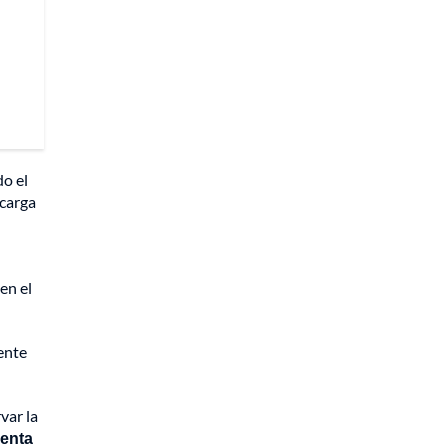
do el
 carga
 en el
ente
var la
uenta