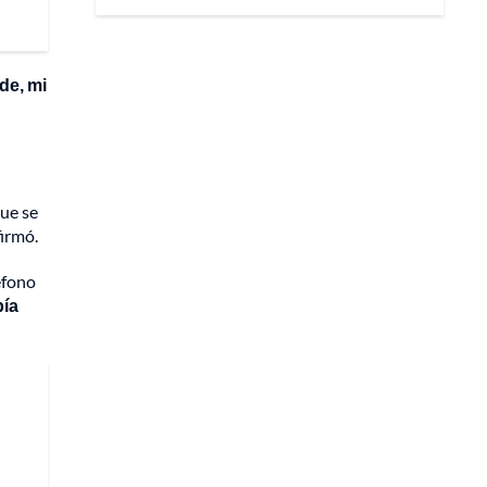
de, mi
ue se
afirmó.
éfono
bía