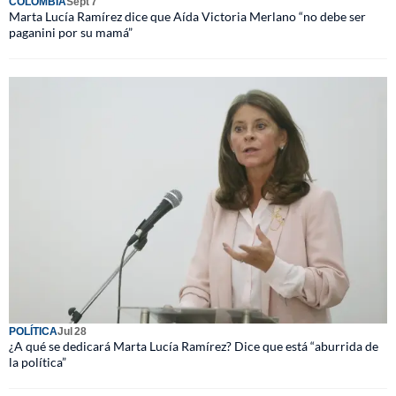
COLOMBIA
Sept 7
Marta Lucía Ramírez dice que Aída Victoria Merlano “no debe ser
paganini por su mamá”
POLÍTICA
Jul 28
¿A qué se dedicará Marta Lucía Ramírez? Dice que está “aburrida de
la política”