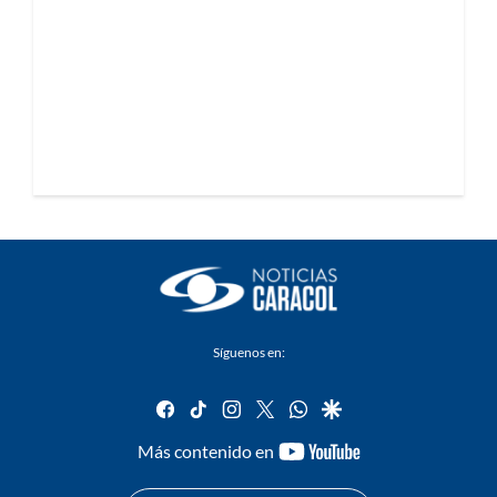
Síguenos en:
facebook
tiktok
instagram
twitter
whatsapp
google
youtube-
Más contenido en
footer