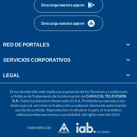
Descarga nuestra app en
Descarga nuestra app en
RED DE PORTALES
SERVICIOS CORPORATIVOS
LEGAL
El uso de este sitio web implica la aceptación de los
Términos y condiciones
y
Políticas de Tratamiento de la Información
de
CARACOL TELEVISIÓN
S.A.
Todos los Derechos Reservados D.R.A. Prohibida su reproducción
total o parcial, así como su traducción a cualquier idioma sin autorización
escrita de su titular. Reproduction in whole or in part, or translation
without written permission is prohibited. All rights reserved 2025.
MIEMBRO DE: