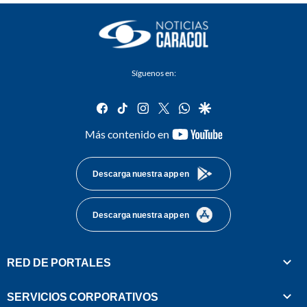
Síguenos en:
facebook
tiktok
instagram
twitter
whatsapp
google
youtube-
Más contenido en
footer
Descarga nuestra app en
Descarga nuestra app en
RED DE PORTALES
SERVICIOS CORPORATIVOS