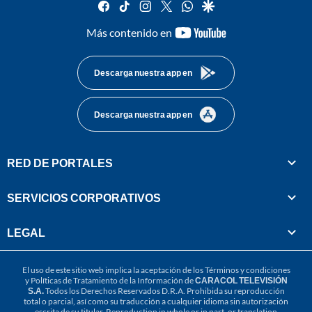
facebook
tiktok
instagram
twitter
whatsapp
google
youtube-
Más contenido en
footer
Descarga nuestra app en
Descarga nuestra app en
RED DE PORTALES
SERVICIOS CORPORATIVOS
LEGAL
El uso de este sitio web implica la aceptación de los
Términos y condiciones
y
Políticas de Tratamiento de la Información
de
CARACOL TELEVISIÓN
S.A.
Todos los Derechos Reservados D.R.A. Prohibida su reproducción
total o parcial, así como su traducción a cualquier idioma sin autorización
escrita de su titular. Reproduction in whole or in part, or translation