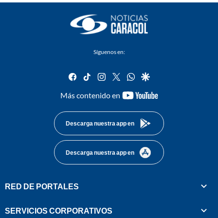
Síguenos en:
facebook
tiktok
instagram
twitter
whatsapp
google
youtube-
Más contenido en
footer
Descarga nuestra app en
Descarga nuestra app en
RED DE PORTALES
SERVICIOS CORPORATIVOS