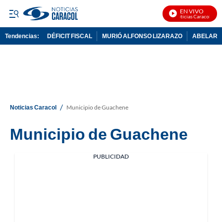
EN VIVO
Noticias Caracol En V
Tendencias:
DÉFICIT FISCAL
MURIÓ ALFONSO LIZARAZO
ABELARDO
PUBLICIDAD
/
Noticias Caracol
Municipio de Guachene
Municipio de Guachene
PUBLICIDAD