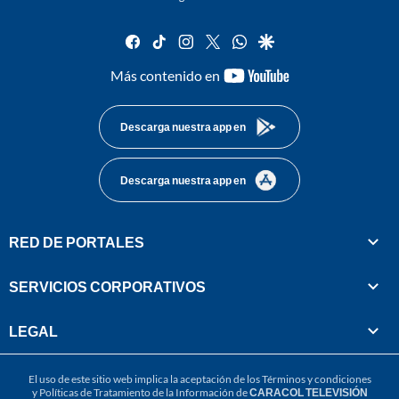
facebook
tiktok
instagram
twitter
whatsapp
google
youtube-
Más contenido en
footer
Descarga nuestra app en
Descarga nuestra app en
RED DE PORTALES
SERVICIOS CORPORATIVOS
LEGAL
El uso de este sitio web implica la aceptación de los
Términos y condiciones
y
Políticas de Tratamiento de la Información
de
CARACOL TELEVISIÓN