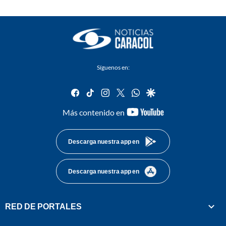
Síguenos en:
facebook
tiktok
instagram
twitter
whatsapp
google
youtube-
Más contenido en
footer
Descarga nuestra app en
Descarga nuestra app en
RED DE PORTALES