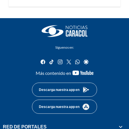
Síguenos en:
facebook
tiktok
instagram
twitter
whatsapp
google
youtube-
Más contenido en
footer
Descarga nuestra app en
Descarga nuestra app en
RED DE PORTALES