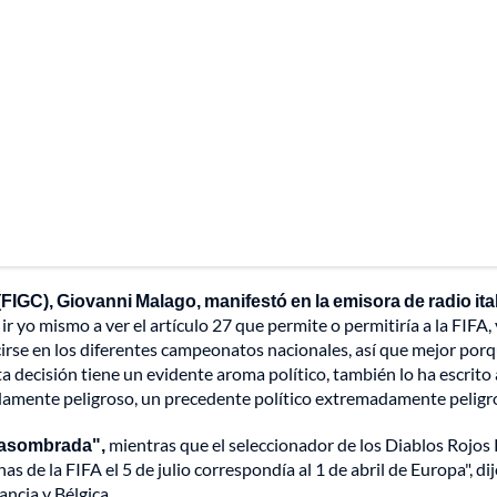
(FIGC), Giovanni Malago, manifestó en la emisora de radio ita
ir yo mismo a ver el artículo 27 que permite o permitiría a la FIFA, 
cirse en los diferentes campeonatos nacionales, así que mejor por
 decisión tiene un evidente aroma político, también lo ha escrito a
mente peligroso, un precedente político extremadamente peligro
"asombrada",
mientras que el seleccionador de los Diablos Rojos
as de la FIFA el 5 de julio correspondía al 1 de abril de Europa", di
ancia y Bélgica.