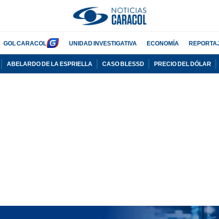
GOL CARACOL
UNIDAD INVESTIGATIVA
ECONOMÍA
REPORTA
ABELARDO DE LA ESPRIELLA
CASO BLESSD
PRECIO DEL DÓLAR
PUBLICIDAD