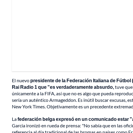
El nuevo
presidente de la Federación Italiana de Fútbol 
Rai Radio 1 que "es verdaderamente absurdo,
tuve que 
únicamente a la FIFA, así que no es algo que pueda reprodu
sería un auténtico Armageddon. Es inútil buscar excusas, esta
New York Times. Objetivamente es un precedente extremada
La
federación belga expresó en un comunicado estar 
Garcia ironizó en rueda de prensa: "No sabía que en las oficin
referencia al día tradicional de las bromas en países como Fr