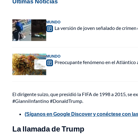
Últimas Noticias
MUNDO
La versión de joven señalado de crimen 
MUNDO
Preocupante fenómeno en el Atlántico a
El dirigente suizo, que presidió la FIFA de 1998 a 2015, se
#GianniInfantino #DonaldTrump.
(Síganos en Google Discover y conéctese con las
La llamada de Trump