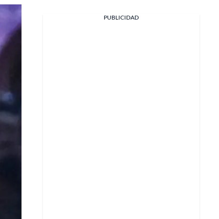
Facebook
PUBLICIDAD
X
Whatsapp
Copiar enlace
Telegram
LinkedIn