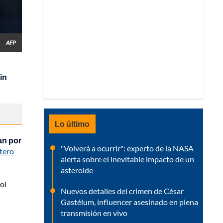
AFP
in
Lo último
lan por
"Volverá a ocurrir": experto de la NASA
tero
alerta sobre el inevitable impacto de un
asteroide
ol
Nuevos detalles del crimen de César
Gastélum, influencer asesinado en plena
transmisión en vivo