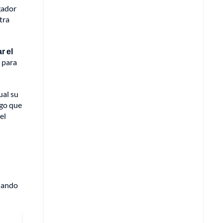
gador
tra
r el
 para
ual su
igo que
el
cuando