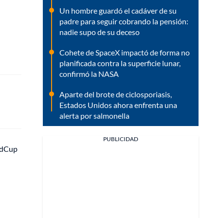
Un hombre guardó el cadáver de su
padre para seguir cobrando la pensión:
nadie supo de su deceso
Cohete de SpaceX impactó de forma no
planificada contra la superficie lunar,
confirmó la NASA
Aparte del brote de ciclosporiasis,
Estados Unidos ahora enfrenta una
alerta por salmonella
PUBLICIDAD
rldCup