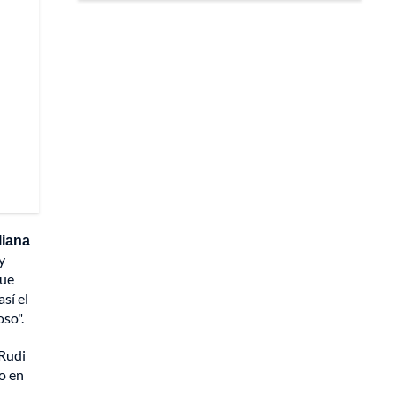
liana
y
que
sí el
so".
 Rudi
jo en