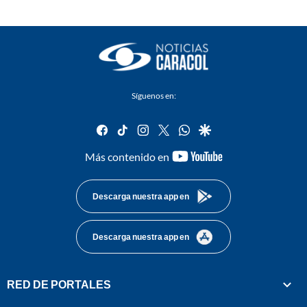
Síguenos en:
facebook
tiktok
instagram
twitter
whatsapp
google
youtube-
Más contenido en
footer
Descarga nuestra app en
Descarga nuestra app en
RED DE PORTALES