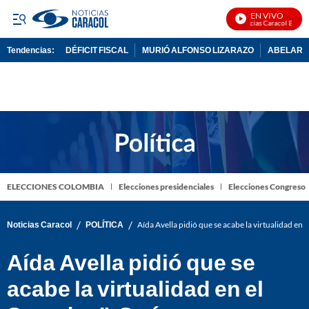
EN VIVO
Noticias Caracol En Vivo
Tendencias:
DÉFICIT FISCAL
MURIÓ ALFONSO LIZARAZO
ABELARDO
PUBLICIDAD
ELECCIONES COLOMBIA
Elecciones presidenciales
Elecciones Congreso
/
/
Noticias Caracol
POLÍTICA
Aída Avella pidió que se acabe la virtualidad en
Aída Avella pidió que se
acabe la virtualidad en el