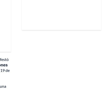
ifestó
lones
 19 de
 una