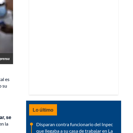
prensa
al es
o su
Lo último
r, se
en la
Disparan contra funcionario del Inpec
que llegaba a su casa de trabajar en La