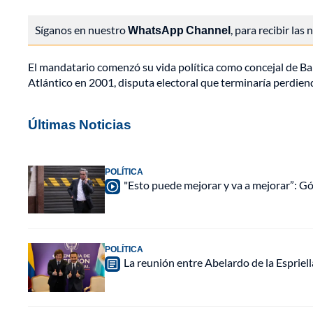
Síganos en nuestro
WhatsApp Channel
, para recibir las
El mandatario comenzó su vida política como concejal de Ba
Atlántico en 2001, disputa electoral que terminaría perdien
Últimas Noticias
POLÍTICA
"Esto puede mejorar y va a mejorar”: 
POLÍTICA
La reunión entre Abelardo de la Espriell