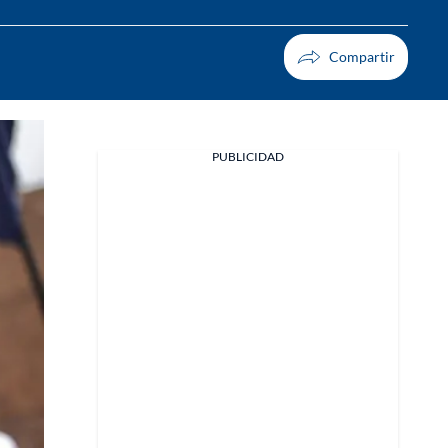
PUBLICIDAD
Facebook
X
Whatsapp
Copiar enlace
Telegram
LinkedIn