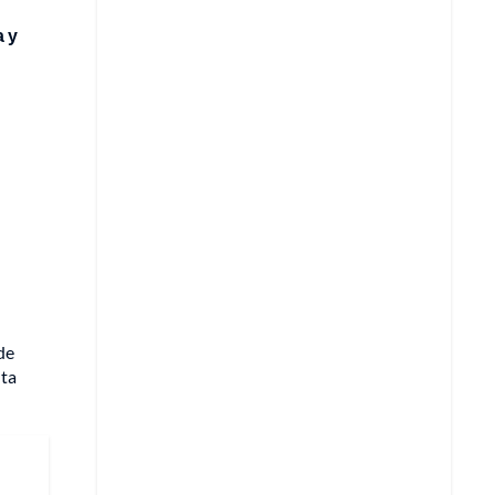
a y
de
nta