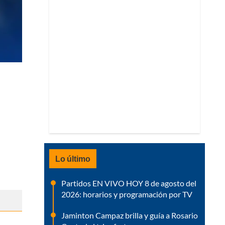
Lo último
Partidos EN VIVO HOY 8 de agosto del
2026: horarios y programación por TV
Jaminton Campaz brilla y guía a Rosario