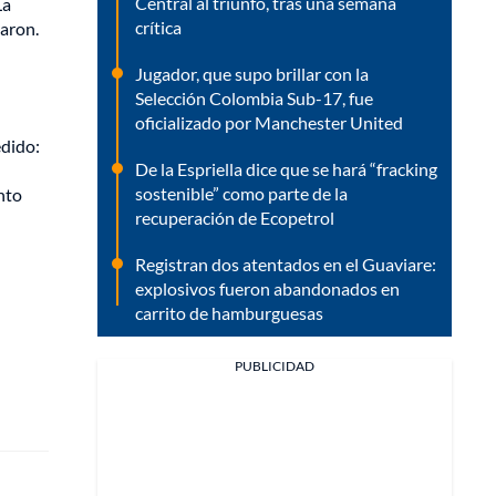
Central al triunfo, tras una semana
La
crítica
laron.
Jugador, que supo brillar con la
Selección Colombia Sub-17, fue
oficializado por Manchester United
edido:
De la Espriella dice que se hará “fracking
sostenible” como parte de la
nto
recuperación de Ecopetrol
Registran dos atentados en el Guaviare:
explosivos fueron abandonados en
carrito de hamburguesas
PUBLICIDAD