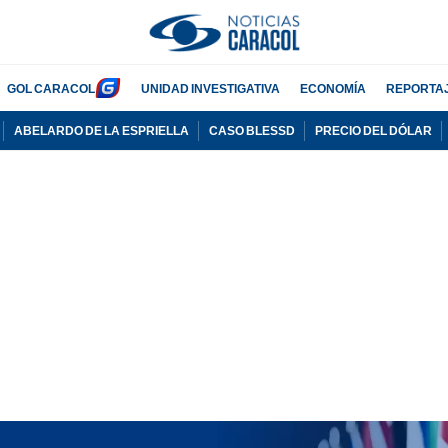
GOL CARACOL
UNIDAD INVESTIGATIVA
ECONOMÍA
REPORTA
ABELARDO DE LA ESPRIELLA
CASO BLESSD
PRECIO DEL DÓLAR
PUBLICIDAD