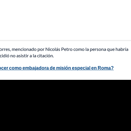
 Torres, mencionado por Nicolás Petro como la persona que habría
dió no asistir a la citación.
cocer como embajadora de misión especial en Roma?