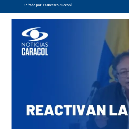
Editado por:
Francesco Zucconi