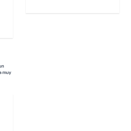
 un
ra muy