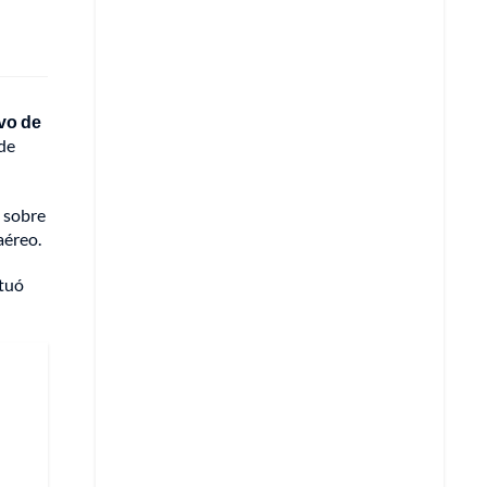
ivo de
de
s sobre
aéreo.
ctuó