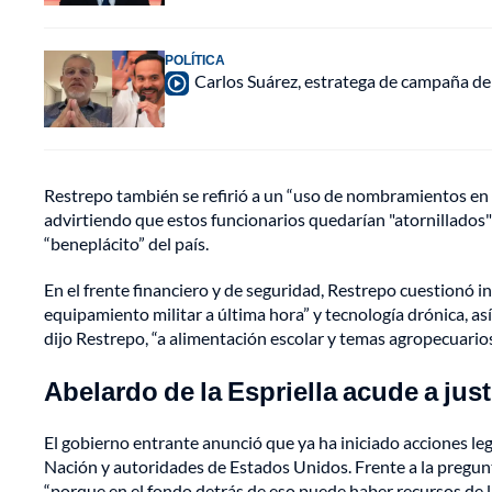
POLÍTICA
Carlos Suárez, estratega de campaña de 
Restrepo también se refirió a un “uso de nombramientos en 
advirtiendo que estos funcionarios quedarían "atornillados" 
“beneplácito” del país.
En el frente financiero y de seguridad, Restrepo cuestionó i
equipamiento militar a última hora” y tecnología drónica, as
dijo Restrepo, “a alimentación escolar y temas agropecuarios
Abelardo de la Espriella acude a ju
El gobierno entrante anunció que ya ha iniciado acciones lega
Nación y autoridades de Estados Unidos. Frente a la pregunt
“porque en el fondo detrás de eso puede haber recursos de 