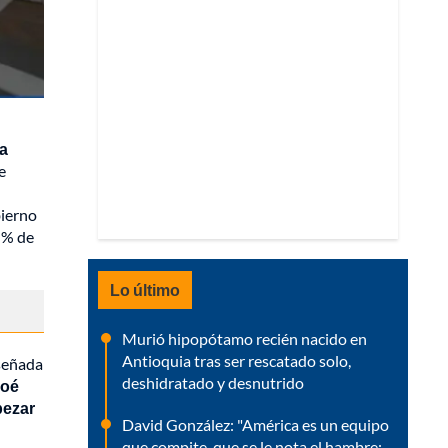
na
e
bierno
0 % de
Lo último
Murió hipopótamo recién nacido en
Antioquia tras ser rescatado solo,
iseñada
deshidratado y desnutrido
Noé
pezar
David González: "América es un equipo
que compite, que se le nota el hambre;