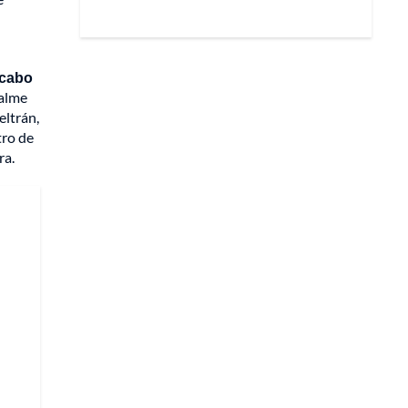
 cabo
palme
eltrán,
tro de
ra.