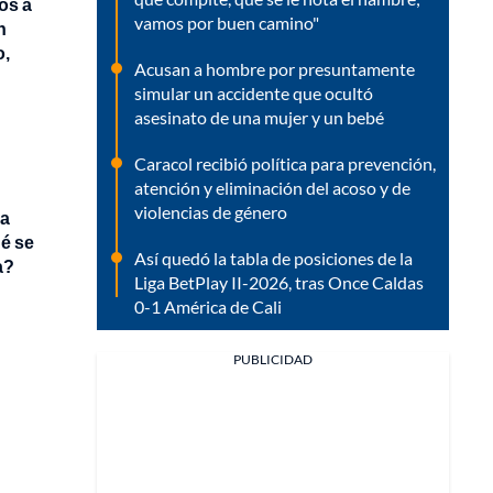
os a
vamos por buen camino"
n
o,
Acusan a hombre por presuntamente
simular un accidente que ocultó
asesinato de una mujer y un bebé
Caracol recibió política para prevención,
atención y eliminación del acoso y de
violencias de género
 a
ué se
Así quedó la tabla de posiciones de la
a?
Liga BetPlay II-2026, tras Once Caldas
0-1 América de Cali
PUBLICIDAD