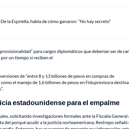
De la Espriella, habla de cómo ganaron: “No hay secreto”
provisionalidad” para cargos diplomáticos que deberían ser de car
por un tiempo si reciben el
nversiones de “entre 8 y 13 billones de pesos en compras de
í como el manejo de 1,6 billones de pesos en Fiduprevisora destina
”.
sticia estadounidense para el empalme
les, solicitando investigaciones formales ante la Fiscalía General 
a del porqué acudir a la justicia norteamericana, Restrepo señaló
la mafia. Entonces, hay que poner de presente esa información ant