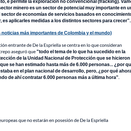
sto, e permite la exploración no convencional (fracking). Vam
sector minero es un sector de potencial muy importante en u
el sector de economías de servicios basados en conocimient
, es aplicarles medidas a los distintos sectores para crecer”.
 noticias más importantes de Colombia y el mundo)
ón entrante de De la Espriella se centra en lo que consideran
strepo aseguró que
"todo el tema de lo que ha sucedido en la
otección de la Unidad Nacional de Protección que se hicieron
s que se han estimado hasta más de 6.000 personas... ¿por q
estaba en el plan nacional de desarrollo, pero, ¿por qué ahor
do de ahí contratar 6.000 personas más a última hora"
.
europeas que no estarán en posesión de De la Espriella