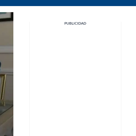
PUBLICIDAD
Facebook
X
Whatsapp
Copiar enlace
Telegram
LinkedIn