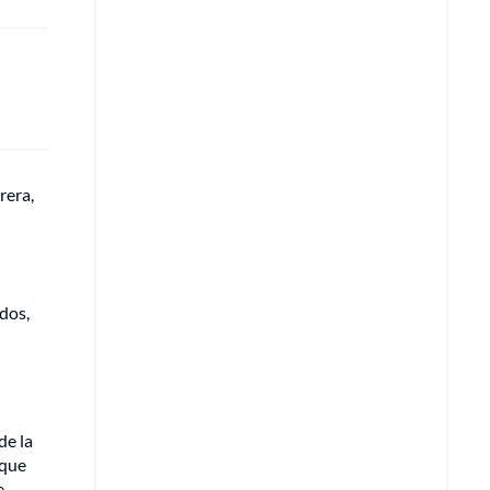
rera,
dos,
de la
 que
e