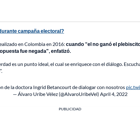
s durante campaña electoral?
z realizado en Colombia en 2016:
cuando “el no ganó el plebisci
ropuesta fue negada", enfatizó.
 verdad es un punto ideal, el cual se enriquece con el diálogo. Escu
”.
n de la doctora Ingrid Betancourt de dialogar con nosotros
pic.tw
— Álvaro Uribe Vélez (@AlvaroUribeVel)
April 4, 2022
PUBLICIDAD