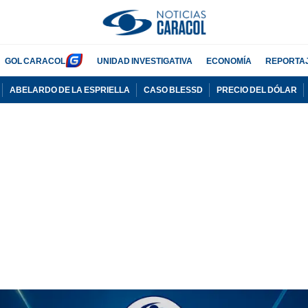
GOL CARACOL
UNIDAD INVESTIGATIVA
ECONOMÍA
REPORTA
ABELARDO DE LA ESPRIELLA
CASO BLESSD
PRECIO DEL DÓLAR
PUBLICIDAD