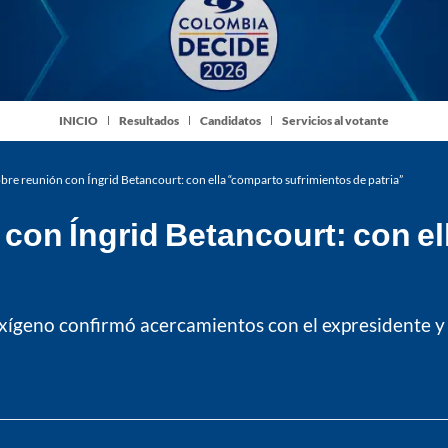
INICIO
Resultados
Candidatos
Servicios al votante
bre reunión con Íngrid Betancourt: con ella “comparto sufrimientos de patria”
 con Íngrid Betancourt: con e
xígeno confirmó acercamientos con el expresidente y la