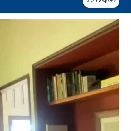
Facebook
X
Whatsapp
Copiar enlace
Telegram
LinkedIn