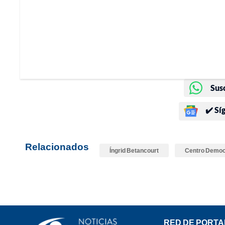
Sus
✔️ Sí
Relacionados
Íngrid Betancourt
Centro Democ
RED DE PORTA