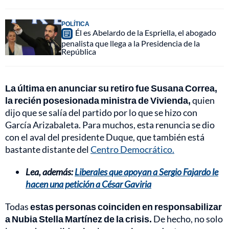
POLÍTICA
Él es Abelardo de la Espriella, el abogado
penalista que llega a la Presidencia de la
República
La última en anunciar su retiro fue Susana Correa,
la recién posesionada ministra de Vivienda,
quien
dijo que se salía del partido por lo que se hizo con
García Arizabaleta. Para muchos, esta renuncia se dio
con el aval del presidente Duque, que también está
bastante distante del
Centro Democrático.
Lea, además:
Liberales que apoyan a Sergio Fajardo le
hacen una petición a César Gaviria
Todas
estas personas coinciden en responsabilizar
a Nubia Stella Martínez de la crisis.
De hecho, no solo