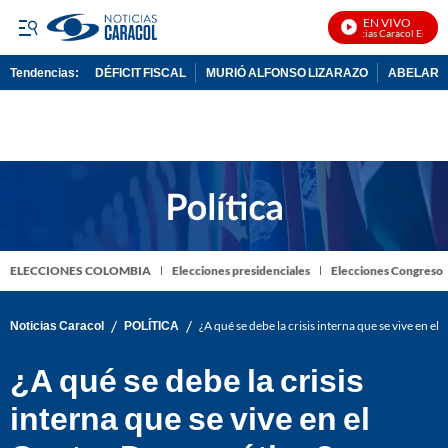
EN VIVO
Noticias Caracol En Vivo
Tendencias:
DÉFICIT FISCAL
MURIÓ ALFONSO LIZARAZO
ABELARDO
PUBLICIDAD
ELECCIONES COLOMBIA
Elecciones presidenciales
Elecciones Congreso
/
/
Noticias Caracol
POLÍTICA
¿A qué se debe la crisis interna que se vive en e
¿A qué se debe la crisis
interna que se vive en el