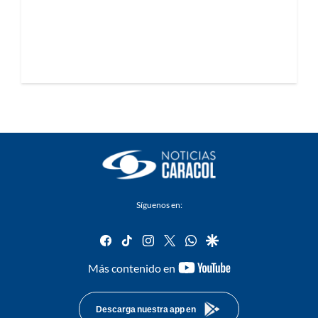
Síguenos en:
facebook
tiktok
instagram
twitter
whatsapp
google
youtube-
Más contenido en
footer
Descarga nuestra app en