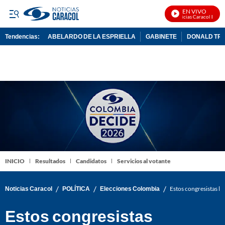
EN VIVO
Noticias Caracol En Viv
Tendencias:
ABELARDO DE LA ESPRIELLA
GABINETE
DONALD TR
PUBLICIDAD
INICIO
Resultados
Candidatos
Servicios al votante
/
/
/
Noticias Caracol
POLÍTICA
Elecciones Colombia
Estos congresistas li
Estos congresistas