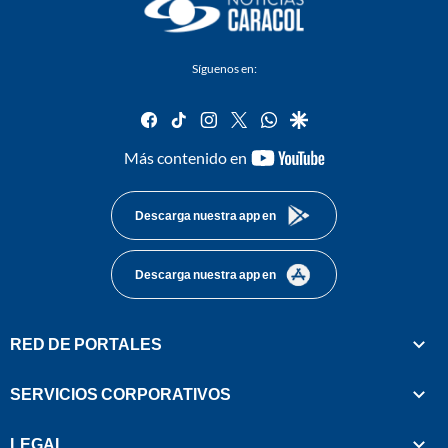
Síguenos en:
facebook
tiktok
instagram
twitter
whatsapp
google
youtube-
Más contenido en
footer
Descarga nuestra app en
Descarga nuestra app en
RED DE PORTALES
SERVICIOS CORPORATIVOS
LEGAL