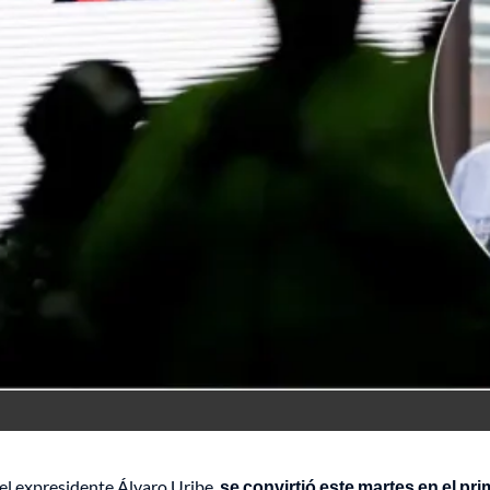
el expresidente Álvaro Uribe,
se convirtió este martes en el pr