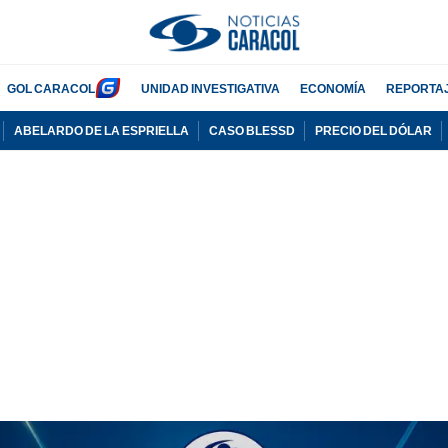
GOL CARACOL
UNIDAD INVESTIGATIVA
ECONOMÍA
REPORTA
ABELARDO DE LA ESPRIELLA
CASO BLESSD
PRECIO DEL DÓLAR
PUBLICIDAD