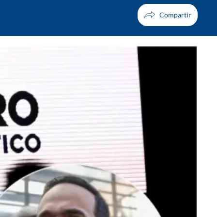
Facebook
X
Whatsapp
Copiar enlace
Telegram
LinkedIn