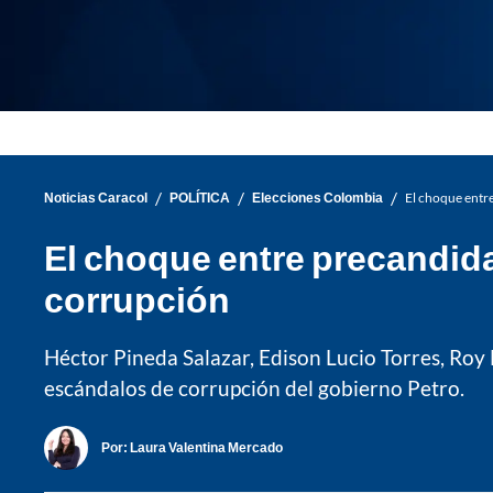
/
/
/
Noticias Caracol
POLÍTICA
Elecciones Colombia
El choque entre
El choque entre precandida
corrupción
Héctor Pineda Salazar, Edison Lucio Torres, Roy
escándalos de corrupción del gobierno Petro.
Por:
Laura Valentina Mercado