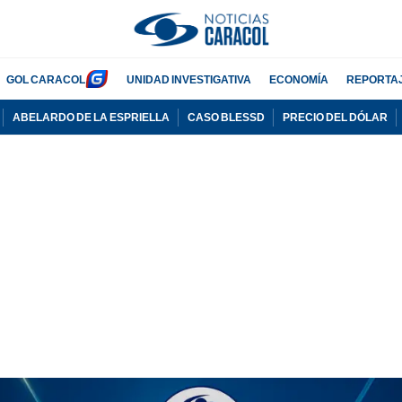
GOL CARACOL
UNIDAD INVESTIGATIVA
ECONOMÍA
REPORTA
ABELARDO DE LA ESPRIELLA
CASO BLESSD
PRECIO DEL DÓLAR
PUBLICIDAD