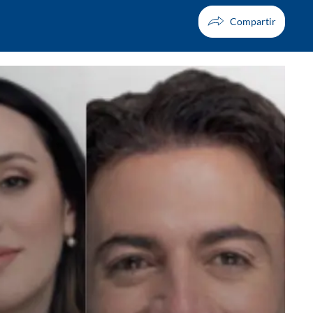
Facebook
X
Whatsapp
Copiar enlace
Telegram
LinkedIn